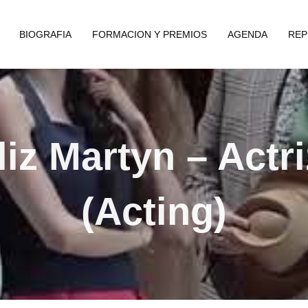
BIOGRAFIA
FORMACION Y PREMIOS
AGENDA
REP
liz Martyn – Actri
(Acting)