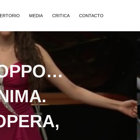
ERTORIO
MEDIA
CRITICA
CONTACTO
ROPPO…
NIMA.
OPERA,