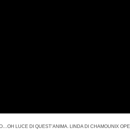
OPPO…OH LUCE DI QUEST’ANIMA. LINDA DI CHAMOUNIX OPE