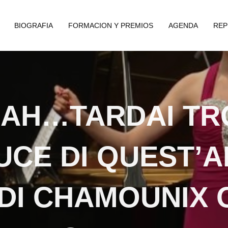
BIOGRAFIA
FORMACION Y PREMIOS
AGENDA
REP
: AH…TARDAI T
UCE DI QUEST’A
 DI CHAMOUNIX 