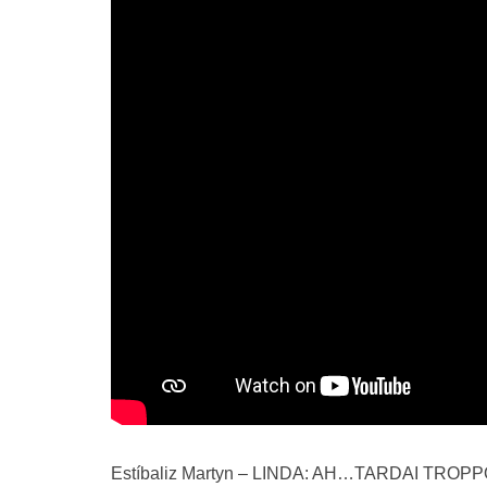
Estíbaliz Martyn – LINDA: AH…TARDAI TR